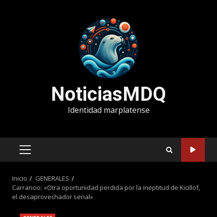
Saltar
al
contenido
NoticiasMDQ
Identidad marplatense
MENÚ
PRINCIPAL
Inicio
GENERALES
Carrancio: «Otra oportunidad perdida por la ineptitud de Kicillof,
el desaprovechador serial»