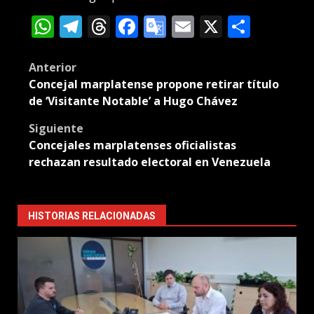
WhatsApp
Telegram
Threads
Facebook
Google
Email
X
Compa
Translate
Post
Anterior
Concejal marplatense propone retirar título
navigation
de ‘Visitante Notable’ a Hugo Chávez
Siguiente
Concejales marplatenses oficialistas
rechazan resultado electoral en Venezuela
HISTORIAS RELACIONADAS