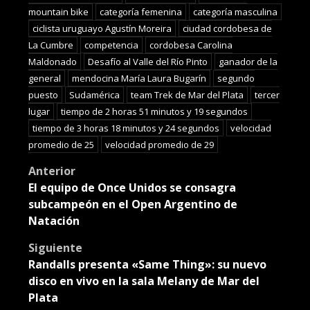
mountain bike
categoría femenina
categoría masculina
ciclista uruguayo Agustín Moreira
ciudad cordobesa de
La Cumbre
competencia
cordobesa Carolina
Maldonado
Desafío al Valle del Río Pinto
ganador de la
general
mendocina María Laura Bugarín
segundo
puesto
Sudamérica
team Trek de Mar del Plata
tercer
lugar
tiempo de 2 horas 51 minutos y 19 segundos
tiempo de 3 horas 18 minutos y 24 segundos
velocidad
promedio de 25
velocidad promedio de 29
Post
Anterior
El equipo de Once Unidos se consagra
navigation
subcampeón en el Open Argentino de
Natación
Siguiente
Randalls presenta «Same Thing»: su nuevo
disco en vivo en la sala Melany de Mar del
Plata