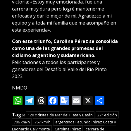
victoria: «Estoy muy emocionada, fue una
carrera muy dura pero logré mantenerme
enfocada y dar lo mejor de mí. Agradezco a mi
equipo y a toda mi familia que me acompañó en
esta experiencia».
Con este triunfo, Carolina Pérez se consolida
como una de las grandes promesas del
ciclismo argentino y sudamericano.
Felicitaciones a todos los participantes y
ganadores del Desafío al Valle del Río Pinto
2023.
NMDQ
WhatsApp
Telegram
Threads
Facebook
Google
Email
X
Compa
Translate
Tags:
120 ciclistas de Mar del Plata y Batán
27° edición
706 km/h
767 km/h
argentinos Facundo Pérez Costa y
Leonardo Calvimonte
Carolina Pérez
carrera de