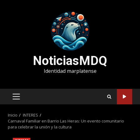
Saltar
al
contenido
NoticiasMDQ
Identidad marplatense
MENÚ
PRINCIPAL
Inicio
INTERES
Carnaval Familiar en Barrio Las Heras: Un evento comunitario
para celebrar la unión y la cultura