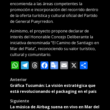
encomienda a las áreas competentes la
promoción e incorporación del recorrido dentro
de la oferta turística y cultural oficial del Partido
de General Pueyrredon.
Asimismo, el proyecto propone declarar de
interés del Honorable Concejo Deliberante la
iniciativa denominada “El Camino de Santiago en
Mar del Plata”, reconociendo su valor turístico,
cultural y comunitario.
WhatsApp
Telegram
Threads
Facebook
Google
Email
X
Compa
Translate
Post
Anterior
Gráfica Tucumán: La visión estratégica que
navigation
está revolucionando el packaging en el país
Siguiente
La música de Airbag suena en vivo en Mar del