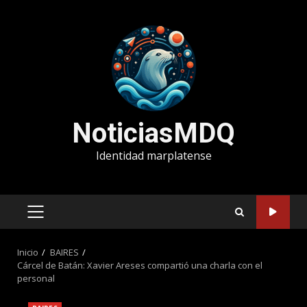
Saltar
al
contenido
NoticiasMDQ
Identidad marplatense
MENÚ
PRINCIPAL
Inicio
BAIRES
Cárcel de Batán: Xavier Areses compartió una charla con el
personal