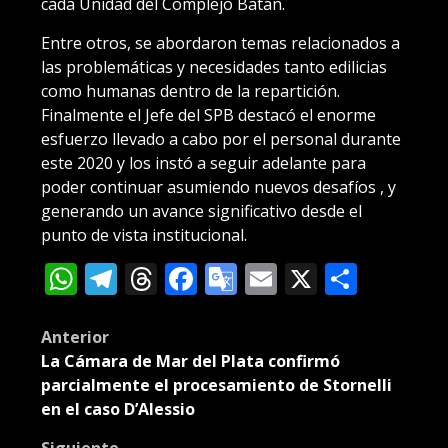
cada Unidad del Complejo Batán.
Entre otros, se abordaron temas relacionados a
las problemáticas y necesidades tanto edilicias
como humanas dentro de la repartición.
Finalmente el Jefe del SPB destacó el enorme
esfuerzo llevado a cabo por el personal durante
este 2020 y los instó a seguir adelante para
poder continuar asumiendo nuevos desafíos , y
generando un avance significativo desde el
punto de vista institucional.
WhatsApp
Telegram
Threads
Facebook
Google
Email
X
Compa
Translate
Post
Anterior
La Cámara de Mar del Plata confirmó
navigation
parcialmente el procesamiento de Stornelli
en el caso D’Alessio
Siguiente