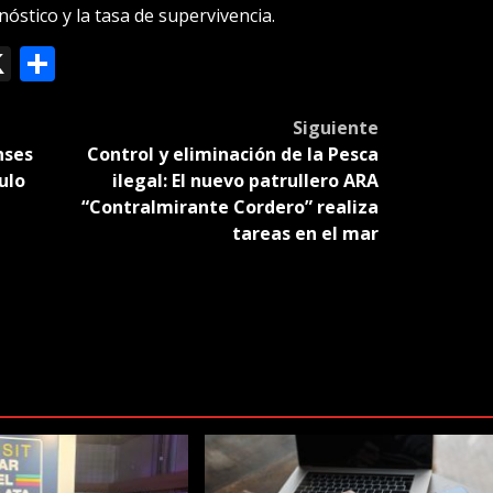
óstico y la tasa de supervivencia.
ok
le
mail
X
Compartir
slate
Siguiente
nses
Control y eliminación de la Pesca
ulo
ilegal: El nuevo patrullero ARA
“Contralmirante Cordero” realiza
tareas en el mar