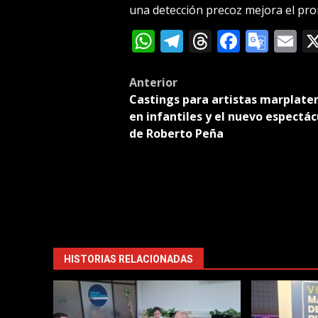
una detección precoz mejora el pron
WhatsApp
Telegram
Threads
Facebo
Goog
E
Tran
Post
Anterior
Castings para artistas marplate
navigation
en infantiles y el nuevo espectác
de Roberto Peña
HISTORIAS RELACIONADAS