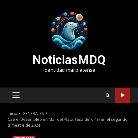
Saltar
al
contenido
NoticiasMDQ
Identidad marplatense
MENÚ
PRINCIPAL
Inicio
GENERALES
Cae el Desempleo en Mar del Plata: tasa del 6,4% en el segundo
trimestre de 2024