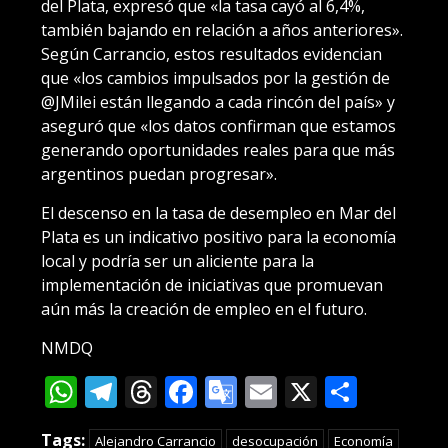
del Plata, expresó que «la tasa cayó al 6,4%,
también bajando en relación a años anteriores».
Según Carrancio, estos resultados evidencian
que «los cambios impulsados por la gestión de
@JMilei están llegando a cada rincón del país» y
aseguró que «los datos confirman que estamos
generando oportunidades reales para que más
argentinos puedan progresar».
El descenso en la tasa de desempleo en Mar del
Plata es un indicativo positivo para la economía
local y podría ser un aliciente para la
implementación de iniciativas que promuevan
aún más la creación de empleo en el futuro.
NMDQ
WhatsApp
Telegram
Threads
Facebook
Google
Email
X
Compa
Translate
Tags:
Alejandro Carrancio
desocupación
Economía