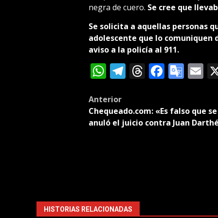
negra de cuero.
Se cree que lleva
Se solicita a aquellas personas 
adolescente que lo comuniquen d
aviso a la policía al 911.
WhatsApp
Telegram
Threads
Facebo
Goog
E
Tran
Post
Anterior
Chequeado.com: «Es falso que se
navigation
anuló el juicio contra Juan Darth
HISTORIAS RELACIONADAS