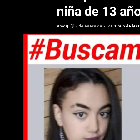
niña de 13 año
nmdq
7 de enero de 2023
1 min de lec