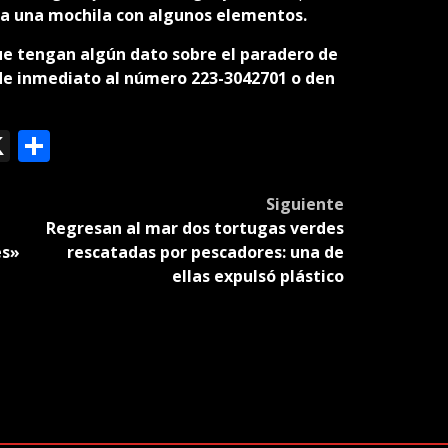
ba una mochila con algunos elementos.
que tengan algún dato sobre el paradero de
e inmediato al número 223-3042701 o den
ok
le
mail
X
Compartir
slate
Siguiente
Regresan al mar dos tortugas verdes
és»
rescatadas por pescadores: una de
ellas expulsó plástico