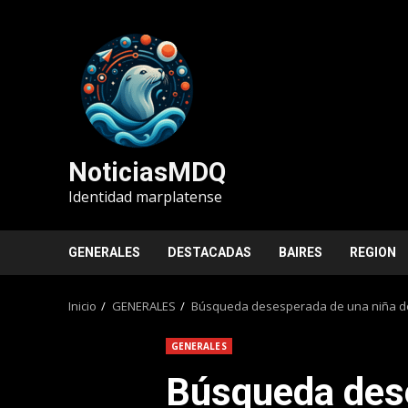
Saltar
al
contenido
NoticiasMDQ
Identidad marplatense
GENERALES
DESTACADAS
BAIRES
REGION
Inicio
GENERALES
Búsqueda desesperada de una niña de
GENERALES
Búsqueda des