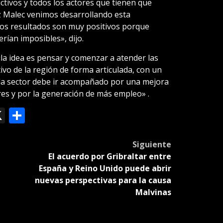
ctivos y todos los actores que tienen que
iz Malec venimos desarrollando esta
 los resultados son muy positivos porque
rían imposibles», dijo.
la idea es pensar y comenzar a atender las
vo de la región de forma articulada, con un
cada sector debe ir acompañado por una mejora
res y por la generación de más empleo» .
ok
le
mail
X
Compartir
slate
Siguiente
El acuerdo por Gribraltar entre
España y Reino Unido puede abrir
nuevas perspectivas para la causa
Malvinas