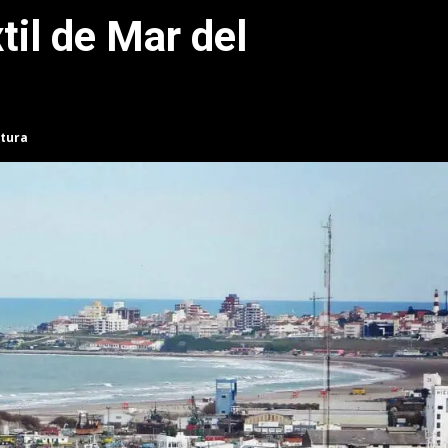
til de Mar del
ctura