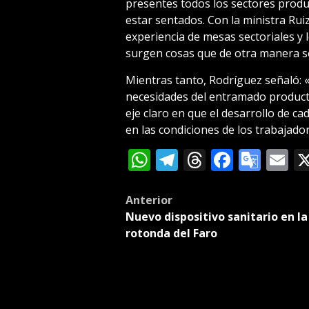
presentes todos los sectores produ
estar sentados. Con la ministra Ru
experiencia de mesas sectoriales y
surgen cosas que de otra manera se
Mientras tanto, Rodríguez señaló: «
necesidades del entramado producti
eje claro en que el desarrollo de 
en las condiciones de los trabajado
WhatsApp
Telegram
Threads
Facebo
Goog
E
Tran
Post
Anterior
Nuevo dispositivo sanitario en la
navigation
rotonda del Faro