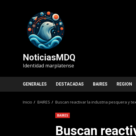
Saltar
al
contenido
NoticiasMDQ
Identidad marplatense
GENERALES
DESTACADAS
BAIRES
REGION
Inicio
BAIRES
Buscan reactivar la industria pesquera y tex
BAIRES
Buscan reactiv