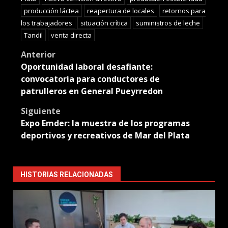
producción láctea
reapertura de locales
retornos para
los trabajadores
situación crítica
suministros de leche
Tandil
venta directa
Post
Anterior
Oportunidad laboral desafiante:
navigation
convocatoria para conductores de
patrulleros en General Pueyrredon
Siguiente
Expo Emder: la muestra de los programas
deportivos y recreativos de Mar del Plata
HISTORIAS RELACIONADAS