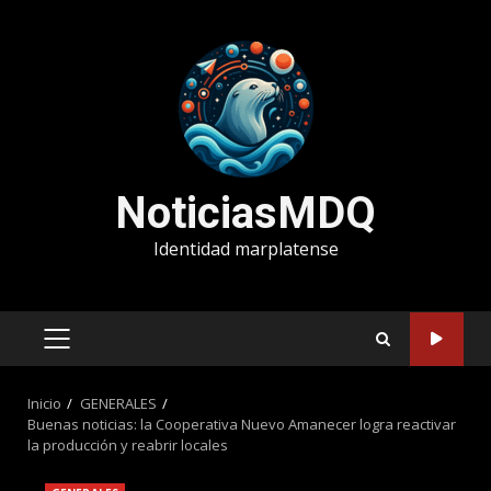
Saltar
al
contenido
NoticiasMDQ
Identidad marplatense
MENÚ
PRINCIPAL
Inicio
GENERALES
Buenas noticias: la Cooperativa Nuevo Amanecer logra reactivar
la producción y reabrir locales