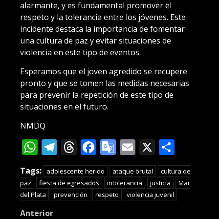
alarmante, y es fundamental promover el
respeto y la tolerancia entre los jóvenes. Este
incidente destaca la importancia de fomentar
una cultura de paz y evitar situaciones de
violencia en este tipo de eventos.
Esperamos que el joven agredido se recupere
pronto y que se tomen las medidas necesarias
para prevenir la repetición de este tipo de
situaciones en el futuro.
NMDQ
WhatsApp
Telegram
Threads
Facebook
Google
Email
X
Compa
Translate
Tags:
adolescente herido
ataque brutal
cultura de
paz
fiesta de egresados
intolerancia
justicia
Mar
del Plata
prevención
respeto
violencia juvenil
Post
Anterior