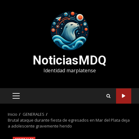
Saltar
al
contenido
NoticiasMDQ
Identidad marplatense
MENÚ
PRINCIPAL
Inicio
GENERALES
Brutal ataque durante fiesta de egresados en Mar del Plata deja
a adolescente gravemente herido