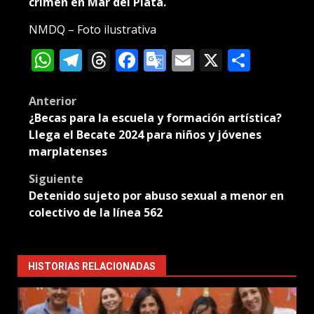
crimen en Mar del Plata.
NMDQ – Foto ilustrativa
WhatsApp
Telegram
Threads
Facebook
Google
Email
X
Compa
Translate
Post
Anterior
¿Becas para la escuela y formación artística?
navigation
Llega el Becate 2024 para niños y jóvenes
marplatenses
Siguiente
Detenido sujeto por abuso sexual a menor en
colectivo de la línea 562
HISTORIAS RELACIONADAS