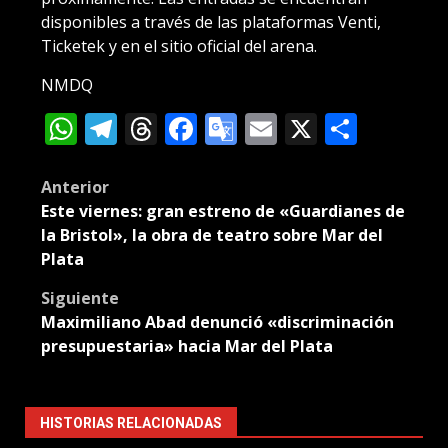
disponibles a través de las plataformas Venti,
Ticketek y en el sitio oficial del arena.
NMDQ
WhatsApp
Telegram
Threads
Facebook
Google
Email
X
Compa
Translate
Post
Anterior
Este viernes: gran estreno de «Guardianes de
navigation
la Bristol», la obra de teatro sobre Mar del
Plata
Siguiente
Maximiliano Abad denunció «discriminación
presupuestaria» hacia Mar del Plata
HISTORIAS RELACIONADAS