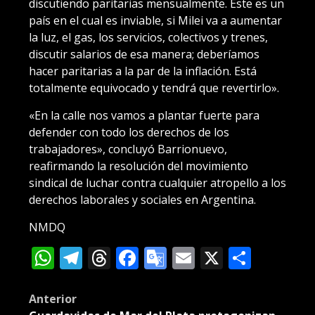
discutiendo paritarias mensualmente. Este es un
país en el cual es inviable, si Milei va a aumentar
la luz, el gas, los servicios, colectivos y trenes,
discutir salarios de esa manera; deberíamos
hacer paritarias a la par de la inflación. Está
totalmente equivocado y tendrá que revertirlo».
«En la calle nos vamos a plantar fuerte para
defender con todo los derechos de los
trabajadores», concluyó Barrionuevo,
reafirmando la resolución del movimiento
sindical de luchar contra cualquier atropello a los
derechos laborales y sociales en Argentina.
NMDQ
WhatsApp
Telegram
Threads
Facebook
Google
Email
X
Compa
Translate
Post
Anterior