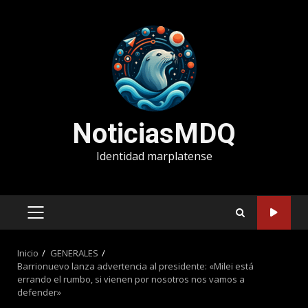
Saltar
al
contenido
NoticiasMDQ
Identidad marplatense
MENÚ
PRINCIPAL
Inicio
GENERALES
Barrionuevo lanza advertencia al presidente: «Milei está
errando el rumbo, si vienen por nosotros nos vamos a
defender»