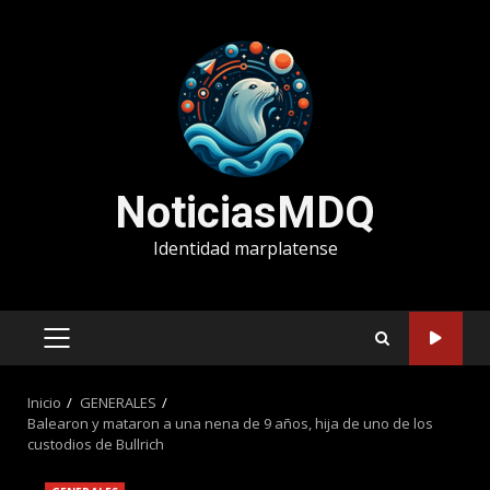
Saltar
al
contenido
NoticiasMDQ
Identidad marplatense
MENÚ
PRINCIPAL
Inicio
GENERALES
Balearon y mataron a una nena de 9 años, hija de uno de los
custodios de Bullrich