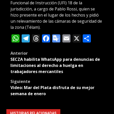
Funcional de Instrucción (UFI) 18 de la
jurisdicción, a cargo de Pablo Rossi, quien se
hizo presente en el lugar de los hechos y pidió
un relevamiento de las cámaras de seguridad de
la zona (Télam).
WhatsApp
Telegram
Threads
Facebook
Google
Email
X
Compa
Translate
Post
Anterior
SECZA habilita WhatsApp para denuncias de
navigation
limitaciones al derecho a huelga en
trabajadores mercantiles
Siguiente
Video: Mar del Plata disfruta de su mejor
semana de enero
HISTORIAS RELACIONADAS