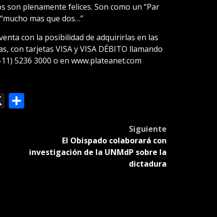
los son plenamente felices. Son como un “Par
n “mucho mas que dos…”
enta con la posibilidad de adquirirlas en las
ras, con tarjetas VISA y VISA DÉBITO llamando
4-11) 5236 3000 o en www.plateanet.com
ok
le
mail
X
Compartir
slate
Siguiente
El Obispado colaborará con
investigación de la UNMdP sobre la
dictadura