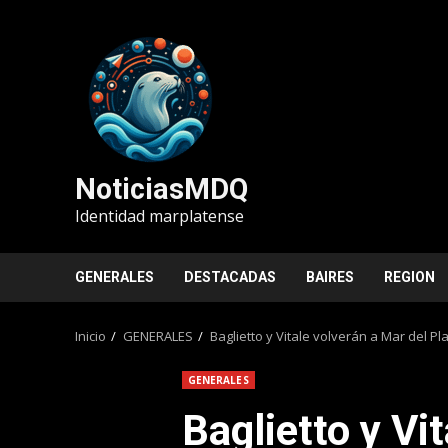
Saltar
al
contenido
NoticiasMDQ
Identidad marplatense
GENERALES
DESTACADAS
BAIRES
REGION
Inicio
GENERALES
Baglietto y Vitale volverán a Mar del P
GENERALES
Baglietto y Vi