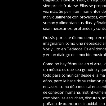
Baglietto Vitale son eso, un equip
siempre disfrutarse. Ellos se propo
vez más. Se permiten momentos de l
individualmente con proyectos, co
suman y alimentan sus días, y fina
sean necesarios, profundos y cont
Quizás por este último tiempo en el
imaginaron, como una necesidad artí
Voz y Lito en Teclados. Es ahí dond
y en un dialogo de emoción musical
Como no hay fórmulas en el Arte, 
un músico es que sea genuino y que,
todo para comunicar desde el alma
años, pero la base de su relación p
encastre como dúo musical encuentr
de conexión humana. Instintivament
compiten, se escuchan, discuten, a
puñado de «canciones inoxidables» 