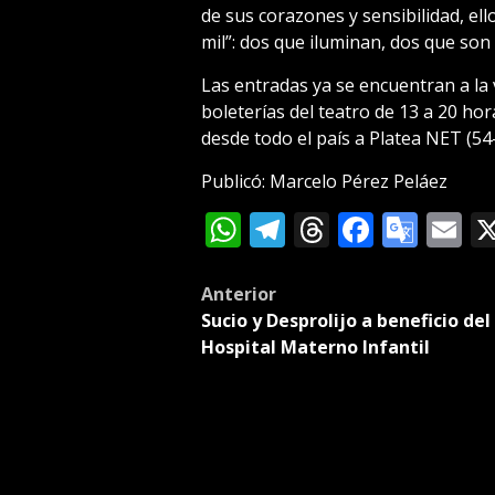
de sus corazones y sensibilidad, el
mil”: dos que iluminan, dos que so
Las entradas ya se encuentran a la v
boleterías del teatro de 13 a 20 ho
desde todo el país a Platea NET (5
Publicó: Marcelo Pérez Peláez
WhatsApp
Telegram
Threads
Facebo
Goog
E
Tran
Post
Anterior
Sucio y Desprolijo a beneficio del
navigation
Hospital Materno Infantil