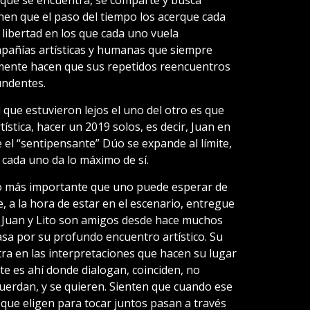
o que se encuentra, se comparte y busca
nen que el paso del tiempo los acerque cada
ibertad en los que cada uno vuela
mpañías artísticas y humanas que siempre
lmente hacen que sus repetidos reencuentros
undentes.
 que estuvieron lejos el uno del otro es que
stica, hacer un 2019 solos, es decir, Juan en
e el “sentipensante” Dúo se expande al límite,
 cada uno da lo máximo de sí.
lo más importante que uno puede esperar de
 a la hora de estar en el escenario, entregue
; Juan y Lito son amigos desde hace muchos
asa por su profundo encuentro artístico. Su
a en las interpretaciones que hacen su lugar
e es ahí donde dialogan, coinciden, no
cuerdan, y se quieren. Sienten que cuando ese
que eligen para tocar juntos pasan a través