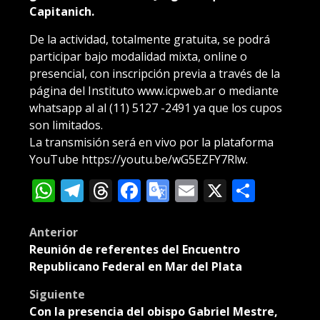
Capitanich.
De la actividad, totalmente gratuita, se podrá
participar bajo modalidad mixta, online o
presencial, con inscripción previa a través de la
página del Instituto www.icpweb.ar o mediante
whatsapp al al (11) 5127 -2491 ya que los cupos
son limitados.
La transmisión será en vivo por la plataforma
YouTube https://youtu.be/wG5EZFY7Rlw.
WhatsApp
Telegram
Threads
Facebook
Google
Email
X
Compa
Translate
Post
Anterior
Reunión de referentes del Encuentro
navigation
Republicano Federal en Mar del Plata
Siguiente
Con la presencia del obispo Gabriel Mestre,