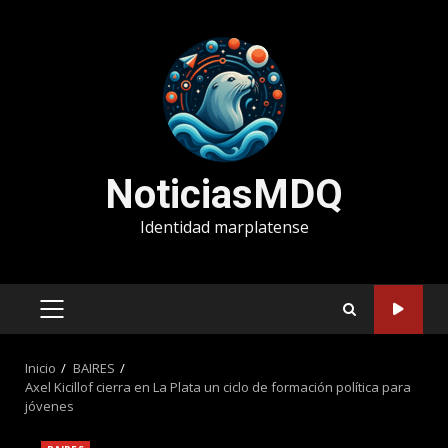
Saltar
al
contenido
NoticiasMDQ
Identidad marplatense
MENÚ
PRINCIPAL
Inicio
BAIRES
Axel Kicillof cierra en La Plata un ciclo de formación política para
jóvenes