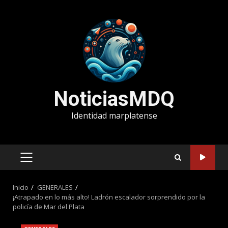
Saltar
al
contenido
NoticiasMDQ
Identidad marplatense
MENÚ
PRINCIPAL
Inicio
GENERALES
¡Atrapado en lo más alto! Ladrón escalador sorprendido por la
policía de Mar del Plata