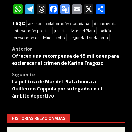
WhatsApp
Telegram
Threads
Facebook
Google
Email
X
Compa
Translate
Tags:
arresto
colaboración ciudadana
delincuencia
intervención policial
justicia
Mar del Plata
policía
prevención del delito
robo
seguridad ciudadana
Post
Anterior
Ofrecen una recompensa de $5 millones para
navigation
esclarecer el crimen de Karina Fragoso
Siguiente
La política de Mar del Plata honra a
Guillermo Coppola por su legado en el
ámbito deportivo
HISTORIAS RELACIONADAS