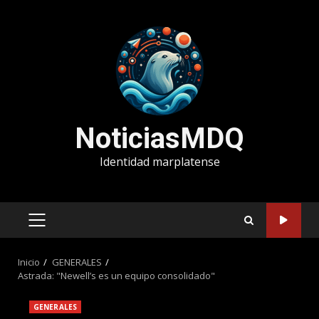
Saltar
al
contenido
NoticiasMDQ
Identidad marplatense
MENÚ
PRINCIPAL
Inicio
GENERALES
Astrada: "Newell’s es un equipo consolidado"
GENERALES