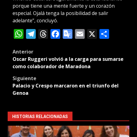
porque tiene una mente fuerte y un corazón
especial. Ojalá tenga la posibilidad de salir
adelante”, concluyó.
WhatsApp
Telegram
Threads
Facebook
Google
Email
X
Compa
Translate
Post
Anterior
Oscar Ruggeri volvió a la carga para sumarse
navigation
como colaborador de Maradona
Siguiente
Palacio y Crespo marcaron en el triunfo del
Genoa
HISTORIAS RELACIONADAS