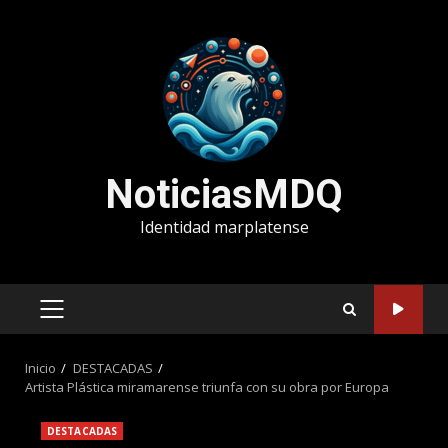
Saltar
al
contenido
NoticiasMDQ
Identidad marplatense
MENÚ
PRINCIPAL
Inicio
DESTACADAS
Artista Plástica miramarense triunfa con su obra por Europa
DESTACADAS