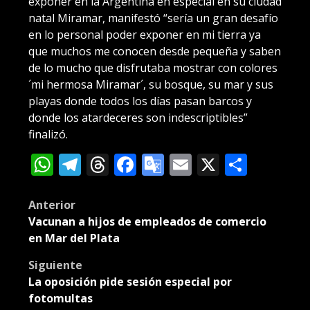
exponer en la Argentina en especial en su ciudad
natal Miramar, manifestó “sería un gran desafío
en lo personal poder exponer en mi tierra ya
que muchos me conocen desde pequeña y saben
de lo mucho que disfrutaba mostrar con colores
´mi hermosa Miramar´, su bosque, su mar y sus
playas donde todos los días pasan barcos y
donde los atardeceres son indescriptibles”
finalizó.
WhatsApp
Telegram
Threads
Facebook
Google
Email
X
Compa
Translate
Post
Anterior
Vacunan a hijos de empleados de comercio
navigation
en Mar del Plata
Siguiente
La oposición pide sesión especial por
fotomultas