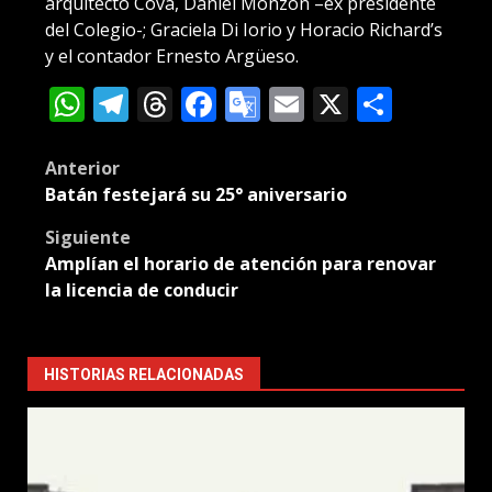
arquitecto Cova, Daniel Monzón –ex presidente
del Colegio-; Graciela Di Iorio y Horacio Richard’s
y el contador Ernesto Argüeso.
WhatsApp
Telegram
Threads
Facebook
Google
Email
X
Compa
Translate
Post
Anterior
Batán festejará su 25° aniversario
navigation
Siguiente
Amplían el horario de atención para renovar
la licencia de conducir
HISTORIAS RELACIONADAS