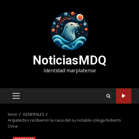
Saltar
al
contenido
NoticiasMDQ
Identidad marplatense
MENÚ
PRINCIPAL
Inicio
GENERALES
Arquitectos recibieron la casa del su notable colega Roberto
Cova