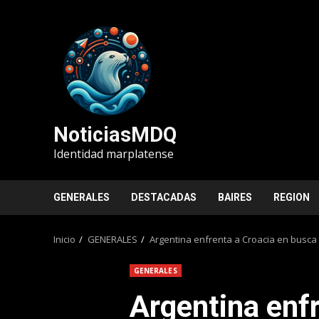
Saltar
al
contenido
NoticiasMDQ
Identidad marplatense
GENERALES
DESTACADAS
BAIRES
REGION
Inicio
GENERALES
Argentina enfrenta a Croacia en busca 
GENERALES
Argentina enfr