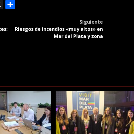
ok
le
mail
X
Compartir
slate
Siguiente
es:
Riesgos de incendios «muy altos» en
Mar del Plata y zona