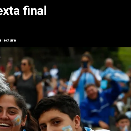
xta final
e lectura