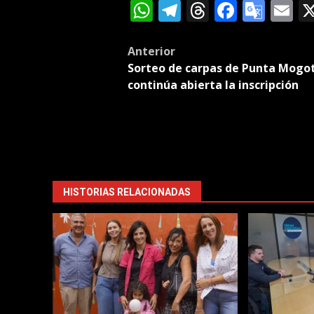
WhatsApp
Telegram
Threads
Facebo
Goog
E
Tran
Post
Anterior
Sorteo de carpas de Punta Mogot
navigation
continúa abierta la inscripción
HISTORIAS RELACIONADAS