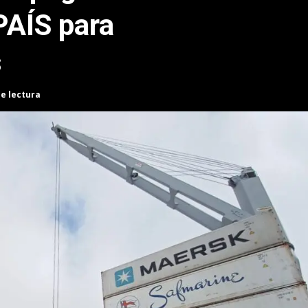
PAÍS para
s
de lectura