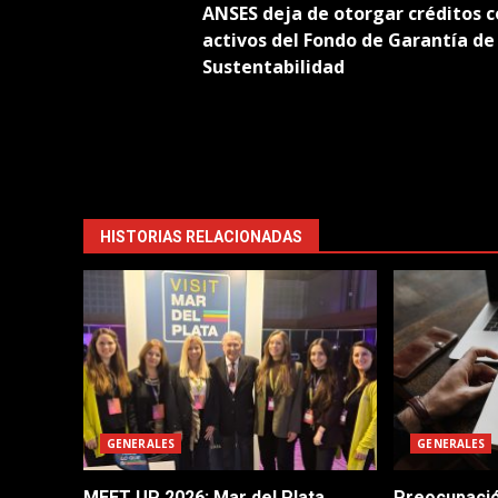
ANSES deja de otorgar créditos 
navigation
activos del Fondo de Garantía de
Sustentabilidad
HISTORIAS RELACIONADAS
GENERALES
GENERALES
MEET UP 2026: Mar del Plata
Preocupació