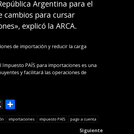
República Argentina para el
e cambios para cursar
nes», explicó la ARCA.
ciones de importación y reducir la carga
el Impuesto PAÍS para importaciones es una
buyentes y facilitará las operaciones de
ok
le
mail
X
Compartir
slate
ión
importaciones
impuesto PAÍS
pago a cuenta
Siguiente