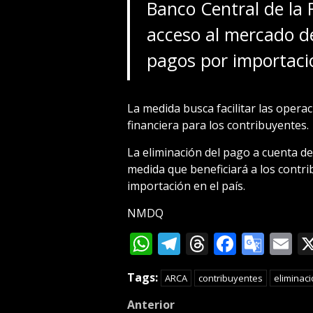
Banco Central de la 
acceso al mercado d
pagos por importacio
La medida busca facilitar las opera
financiera para los contribuyentes.
La eliminación del pago a cuenta d
medida que beneficiará a los contri
importación en el país.
NMDQ
WhatsApp
Telegram
Threads
Facebo
Goog
E
Tran
Tags:
ARCA
contribuyentes
eliminac
Post
Anterior