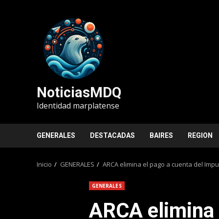
Saltar
al
contenido
NoticiasMDQ
Identidad marplatense
GENERALES
DESTACADAS
BAIRES
REGION
Inicio
GENERALES
ARCA elimina el pago a cuenta del Imp
GENERALES
ARCA elimina 