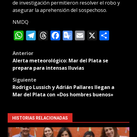
de investigación permitieron resolver el robo y
asegurar la aprehensión del sospechoso.
NMDQ
WhatsApp
Telegram
Threads
Facebook
Google
Email
X
Compa
Translate
Post
Anterior
Alerta meteorológico: Mar del Plata se
navigation
prepara para intensas lluvias
Siguiente
Rodrigo Lussich y Adrián Pallares llegan a
Mar del Plata con «Dos hombres buenos»
HISTORIAS RELACIONADAS