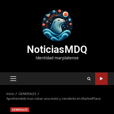
Saltar
al
contenido
NoticiasMDQ
Identidad marplatense
MENÚ
PRINCIPAL
Inicio
GENERALES
Aprehendido tras robar una moto y venderla en MarketPlace
GENERALES