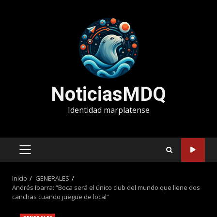
Saltar
al
contenido
NoticiasMDQ
Identidad marplatense
MENÚ
PRINCIPAL
Inicio
GENERALES
Andrés Ibarra: “Boca será el único club del mundo que llene dos
canchas cuando juegue de local”