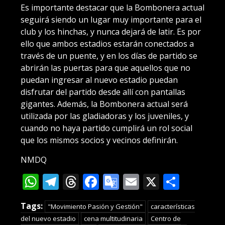
Es importante destacar que la Bombonera actual
seguirá siendo un lugar muy importante para el
club y los hinchas, y nunca dejará de latir. Es por
ello que ambos estadios estarán conectados a
través de un puente, y en los días de partido se
abrirán las puertas para que aquellos que no
puedan ingresar al nuevo estadio puedan
disfrutar del partido desde allí con pantallas
gigantes. Además, la Bombonera actual será
utilizada por las gladiadoras y los juveniles, y
cuando no haya partido cumplirá un rol social
que los mismos socios y vecinos definirán.
NMDQ
WhatsApp
Telegram
Threads
Facebook
Google
Email
X
Compa
Translate
Tags:
"Movimiento Pasión y Gestión"
características
del nuevo estadio
cena multitudinaria
Centro de