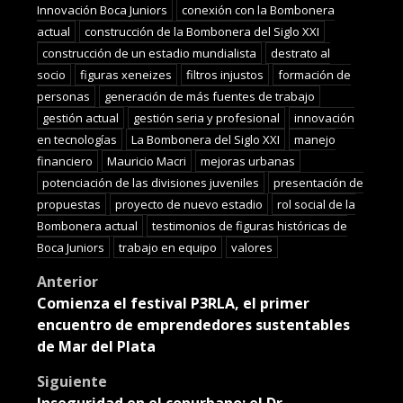
Innovación Boca Juniors
conexión con la Bombonera
actual
construcción de la Bombonera del Siglo XXI
construcción de un estadio mundialista
destrato al
socio
figuras xeneizes
filtros injustos
formación de
personas
generación de más fuentes de trabajo
gestión actual
gestión seria y profesional
innovación
en tecnologías
La Bombonera del Siglo XXI
manejo
financiero
Mauricio Macri
mejoras urbanas
potenciación de las divisiones juveniles
presentación de
propuestas
proyecto de nuevo estadio
rol social de la
Bombonera actual
testimonios de figuras históricas de
Boca Juniors
trabajo en equipo
valores
Post
Anterior
Comienza el festival P3RLA, el primer
navigation
encuentro de emprendedores sustentables
de Mar del Plata
Siguiente