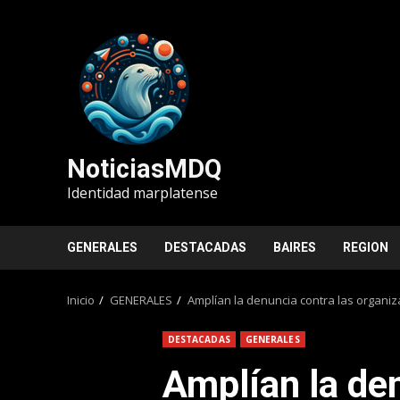
Saltar
al
contenido
NoticiasMDQ
Identidad marplatense
GENERALES
DESTACADAS
BAIRES
REGION
Inicio
GENERALES
Amplían la denuncia contra las organi
DESTACADAS
GENERALES
Amplían la den