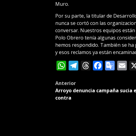
Muro.
Por su parte, la titular de Desarroll
nunca se cortó con las organizaci
conversar. Nuestros equipos están
Polo Obrero tenía algunas considera
hemos respondido. También se ha p
y esos reclamos ya están encamina
WhatsApp
Telegram
Threads
Facebo
Goog
E
Tran
Post
Anterior
Arroyo denuncia campaña sucia e
navigation
contra