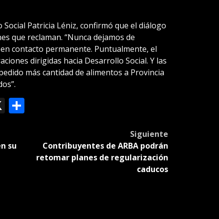
o Social Patricia Léniz, confirmó que el diálogo
ones que reclaman. “Nunca dejamos de
 en contacto permanente. Puntualmente, el
ciones dirigidas hacia Desarrollo Social. Y las
edido más cantidad de alimentos a Provincia
dos”.
ok
le
mail
X
Compartir
slate
Siguiente
n su
Contribuyentes de ARBA podrán
retomar planes de regularización
caducos