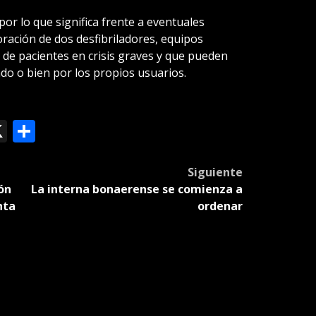
or lo que significa frente a eventuales
ración de dos desfibriladores, equipos
de pacientes en crisis graves y que pueden
ado o bien por los propios usuarios.
ok
le
mail
X
Compartir
slate
Siguiente
ón
La interna bonaerense se comienza a
nta
ordenar