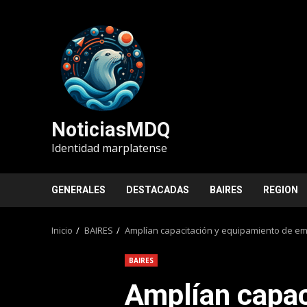
Saltar
al
contenido
NoticiasMDQ
Identidad marplatense
GENERALES
DESTACADAS
BAIRES
REGION
Inicio
BAIRES
Amplían capacitación y equipamiento de eme
BAIRES
Amplían capac