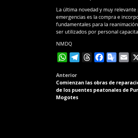
La última novedad y muy relevante p
emergencias es la compra e incorpo
fundamentales para la reanimación 
ser utilizados por personal capacit
NMDQ
WhatsApp
Telegram
Threads
Facebo
Goog
E
Tran
Post
Anterior
Comienzan las obras de reparaci
navigation
de los puentes peatonales de Pu
Mogotes