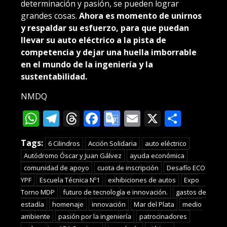
determinación y pasión, se pueden lograr
grandes cosas.
Ahora es momento de unirnos
y respaldar su esfuerzo, para que puedan
llevar su auto eléctrico a la pista de
competencia y dejar una huella imborrable
en el mundo de la ingeniería y la
sustentabilidad.
NMDQ
WhatsApp
Telegram
Threads
Facebook
Google
Email
X
Compa
Translate
Tags:
6 Cilindros
Acción Solidaria
auto eléctrico
Autódromo Óscar y Juan Gálvez
ayuda económica
comunidad de apoyo
cuota de inscripción
Desafío ECO
YPF
Escuela Técnica Nº1
exhibiciones de autos
Expo
Torno MDP
futuro de tecnología e innovación.
gastos de
estadía
homenaje
innovación
Mar del Plata
medio
ambiente
pasión por la ingeniería
patrocinadores