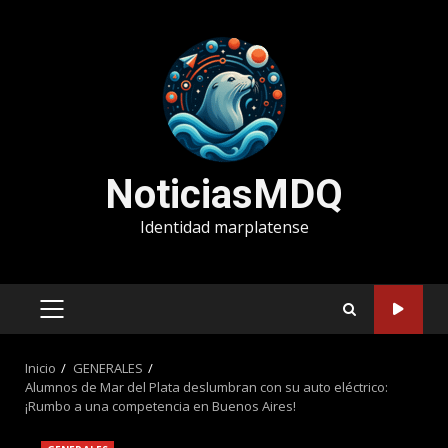
Saltar
al
contenido
NoticiasMDQ
Identidad marplatense
MENÚ
PRINCIPAL
Inicio
GENERALES
Alumnos de Mar del Plata deslumbran con su auto eléctrico:
¡Rumbo a una competencia en Buenos Aires!