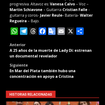
progresiva. Altavoz es:
Vanesa Calvo
– Voz –
Martin Schiavone
– Guitarra-
Cristian Falle
-
guitarra y coros-
Javier Reule-
Batería-
Walter
Regueira
– Bajo.
WhatsApp
Telegram
Threads
Facebook
Google
Email
X
Compa
Translate
Post
Anterior
A 25 años de la muerte de Lady Di: estrenan
navigation
un documental revelador
Siguiente
En Mar del Plata también hubo una
concentración en apoyo a Cristina
HISTORIAS RELACIONADAS