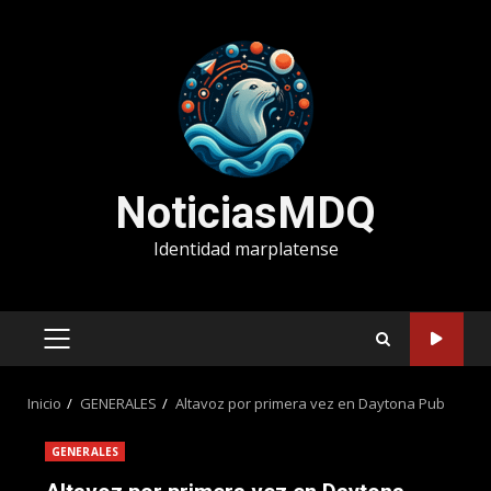
Saltar
al
contenido
NoticiasMDQ
Identidad marplatense
MENÚ
PRINCIPAL
Inicio
GENERALES
Altavoz por primera vez en Daytona Pub
GENERALES