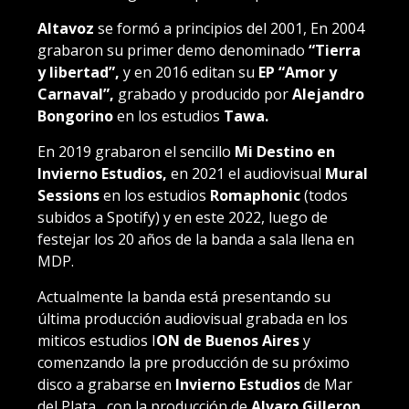
Altavoz
se formó a principios del 2001, En 2004
grabaron su primer demo denominado
“Tierra
y libertad”,
y en 2016 editan su
EP “Amor y
Carnaval”,
grabado y producido por
Alejandro
Bongorino
en los estudios
Tawa.
En 2019 grabaron el sencillo
Mi Destino en
Invierno Estudios,
en 2021 el audiovisual
Mural
Sessions
en los estudios
Romaphonic
(todos
subidos a Spotify) y en este 2022, luego de
festejar los 20 años de la banda a sala llena en
MDP.
Actualmente la banda está presentando su
última producción audiovisual grabada en los
miticos estudios I
ON de Buenos Aires
y
comenzando la pre producción de su próximo
disco a grabarse en
Invierno Estudios
de Mar
del Plata , con la producción de
Alvaro Gilleron