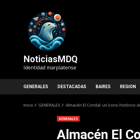
Saltar
al
contenido
NoticiasMDQ
Identidad marplatense
GENERALES
DESTACADAS
BAIRES
REGION
Inicio
GENERALES
Almacén El Condal: un ícono histórico d
GENERALES
Almacén El Co