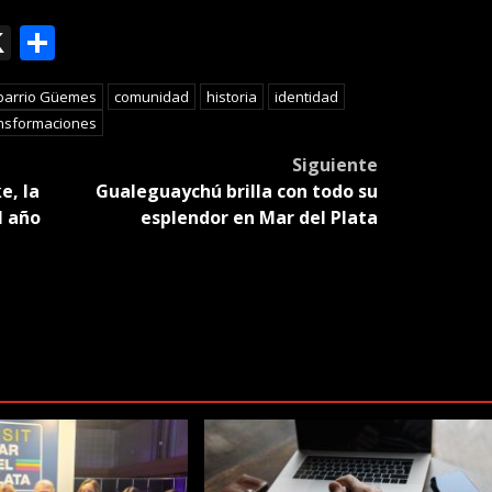
ok
le
mail
X
Compartir
slate
barrio Güemes
comunidad
historia
identidad
nsformaciones
Siguiente
e, la
Gualeguaychú brilla con todo su
l año
esplendor en Mar del Plata