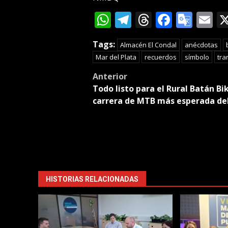
WhatsApp
Telegram
Threads
Facebo
Goog
E
Tran
Tags:
Almacén El Condal
anécdotas
Mar del Plata
recuerdos
símbolo
tra
Post
Anterior
Todo listo para el Rural Batán Bik
navigation
carrera de MTB más esperada de
HISTORIAS RELACIONADAS