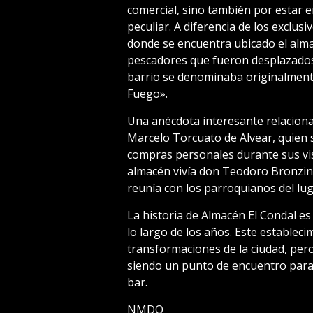
comercial, sino también por estar 
peculiar. A diferencia de los exclu
donde se encuentra ubicado el almac
pescadores que fueron desplazados 
barrio se denominaba originalmente 
Fuego».
Una anécdota interesante relacionad
Marcelo Torcuato de Alvear, quien s
compras personales durante sus visi
almacén vivía don Teodoro Bronzini
reunía con los parroquianos del lug
La historia de Almacén El Condal es 
lo largo de los años. Este estableci
transformaciones de la ciudad, per
siendo un punto de encuentro para
bar.
NMDQ