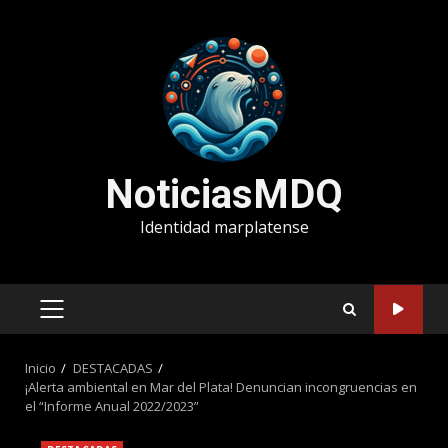
Saltar
al
contenido
NoticiasMDQ
Identidad marplatense
MENÚ
PRINCIPAL
Inicio
DESTACADAS
¡Alerta ambiental en Mar del Plata! Denuncian incongruencias en
el “Informe Anual 2022/2023”