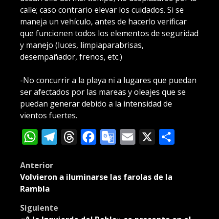
calle; caso contrario elevar los cuidados. Si se
maneja un vehículo, antes de hacerlo verificar
que funcionen todos los elementos de seguridad
y manejo (luces, limpiaparabrisas,
desempañador, frenos, etc.)
-No concurrir a la playa ni a lugares que puedan
ser afectados por las mareas y oleajes que se
puedan generar debido a la intensidad de
vientos fuertes.
WhatsApp
Telegram
Threads
Facebook
Google
Email
X
Compa
Translate
Post
Anterior
Volvieron a iluminarse las farolas de la
navigation
Rambla
Siguiente