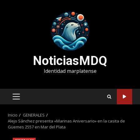
Saltar
al
contenido
NoticiasMDQ
Identidad marplatense
MENÚ
PRINCIPAL
Inicio
GENERALES
Alejo Sánchez presenta «Marinas Aniversario» en la casita de
Güemes 2557 en Mar del Plata