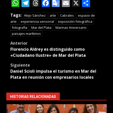
WhatsApp
Telegram
Threads
Facebook
Google
Email
X
Compa
Translate
Tags:
Alejo Sánchez
arte
Cabrales
espacio de
arte
experiencia sensorial
exposición fotográfica
fotografía
Mar del Plata
Marinas Aniversario
paisajes marítimos
Post
Anterior
Florencio Aldrey es distinguido como
navigation
«Ciudadano Ilustre» de Mar del Plata
Siguiente
Daniel Scioli impulsa el turismo en Mar del
Plata en reunión con empresarios locales
HISTORIAS RELACIONADAS