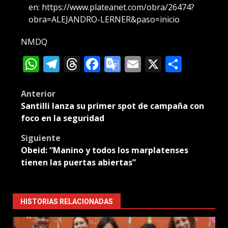
en:
https://www.plateanet.com/obra/26474?
obra=ALEJANDRO-LERNER&paso=inicio
NMDQ
WhatsApp
Telegram
Threads
Facebook
Google
Email
X
Compa
Translate
Post
Anterior
Santilli lanza su primer spot de campaña con
navigation
foco en la seguridad
Siguiente
Obeid: “Manino y todos los marplatenses
tienen las puertas abiertas”
HISTORIAS RELACIONADAS