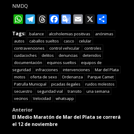
NMDQ
WhatsApp
Telegram
Threads
Facebook
Google
Email
X
Compa
Translate
Tags:
.balance
alcoholemias positivas
anónimas
autos
caballos sueltos
casco
celular
contravenciones
control vehicular
controles
cuidacoches
delitos
denuncias
detenidos
documentación
equinos sueltos
equipos de
seguridad
infracciones
intervenciones
Mar del Plata
motos
oferta de sexo
Ordenanza
Parque Camet
Patrulla Municipal
picadas ilegales
ruidos molestos
secuestro
seguridad vial
transito
una semana
vecinos
Velocidad
whatsapp
Post
Anterior
El Medio Maratón de Mar del Plata se correrá
navigation
el 12 de noviembre