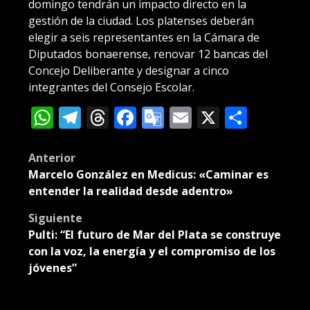
domingo tendrán un impacto directo en la
gestión de la ciudad. Los platenses deberán
elegir a seis representantes en la Cámara de
Diputados bonaerense, renovar 12 bancas del
Concejo Deliberante y designar a cinco
integrantes del Consejo Escolar.
WhatsApp
Telegram
Threads
Facebook
Google
Email
X
Compa
Translate
Post
Anterior
Marcelo González en Medicus: «Caminar es
navigation
entender la realidad desde adentro»
Siguiente
Pulti: “El futuro de Mar del Plata se construye
con la voz, la energía y el compromiso de los
jóvenes”