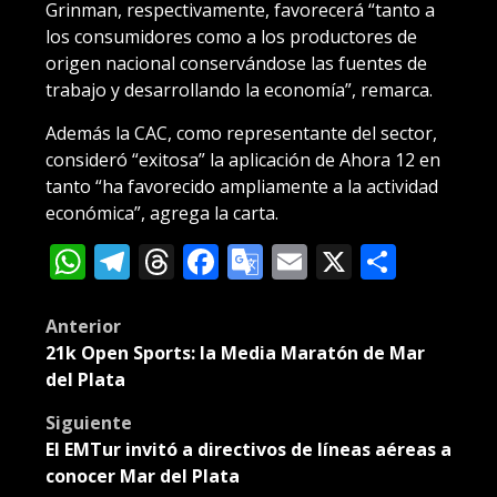
Grinman, respectivamente, favorecerá “tanto a
los consumidores como a los productores de
origen nacional conservándose las fuentes de
trabajo y desarrollando la economía”, remarca.
Además la CAC, como representante del sector,
consideró “exitosa” la aplicación de Ahora 12 en
tanto “ha favorecido ampliamente a la actividad
económica”, agrega la carta.
WhatsApp
Telegram
Threads
Facebook
Google
Email
X
Compa
Translate
Post
Anterior
21k Open Sports: la Media Maratón de Mar
navigation
del Plata
Siguiente
El EMTur invitó a directivos de líneas aéreas a
conocer Mar del Plata