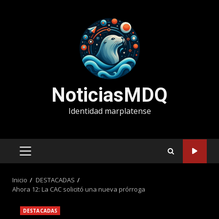
Saltar
al
contenido
NoticiasMDQ
Identidad marplatense
MENÚ
PRINCIPAL
Inicio
DESTACADAS
Ahora 12: La CAC solicitó una nueva prórroga
DESTACADAS