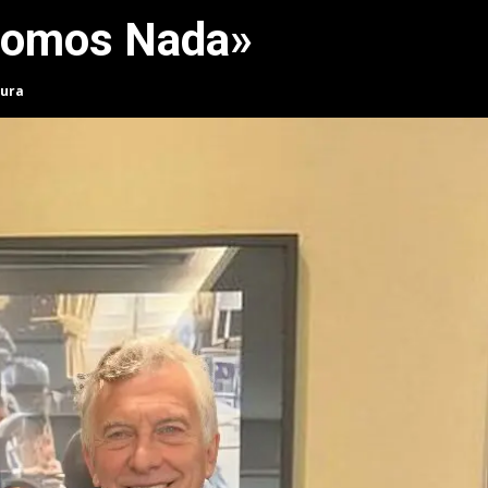
Somos Nada»
tura