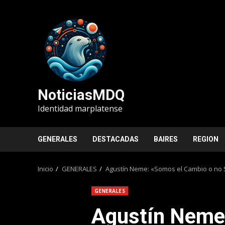
Saltar
al
contenido
NoticiasMDQ
Identidad marplatense
GENERALES
DESTACADAS
BAIRES
REGION
Inicio
GENERALES
Agustín Neme: «Somos el Cambio o no
GENERALES
Agustín Neme