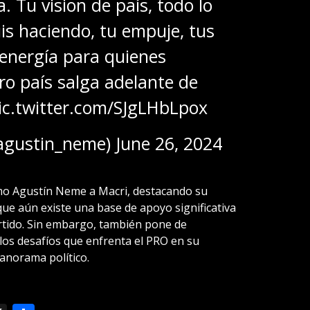
. Tu vision de país, todo lo
uis haciendo, tu empuje, tus
 energía para quienes
o país salga adelante de
ic.twitter.com/SJgLHbLpox
agustin_neme)
June 26, 2024
mo Agustín Neme a Macri, destacando su
 que aún existe una base de apoyo significativa
artido. Sin embargo, también pone de
 los desafíos que enfrenta el PRO en su
panorama político.