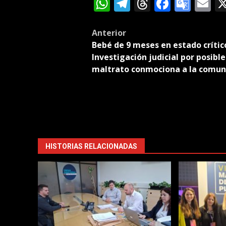
WhatsApp
Telegram
Threads
Facebo
Goog
E
Tran
Post
Anterior
Bebé de 9 meses en estado crític
navigation
Investigación judicial por posible
maltrato conmociona a la comun
HISTORIAS RELACIONADAS