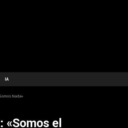
IA
 Somos Nada»
: «Somos el