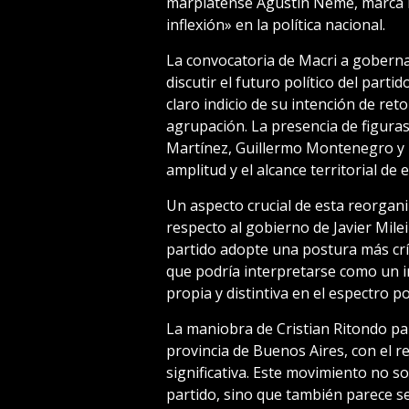
marplatense Agustín Neme, marca 
inflexión» en la política nacional.
La convocatoria de Macri a goberna
discutir el futuro político del parti
claro indicio de su intención de ret
agrupación. La presencia de figuras
Martínez, Guillermo Montenegro y 
amplitud y el alcance territorial de es
Un aspecto crucial de esta reorgan
respecto al gobierno de Javier Mile
partido adopte una postura más crít
que podría interpretarse como un i
propia y distintiva en el espectro po
La maniobra de Cristian Ritondo par
provincia de Buenos Aires, con el r
significativa. Este movimiento no so
partido, sino que también parece se