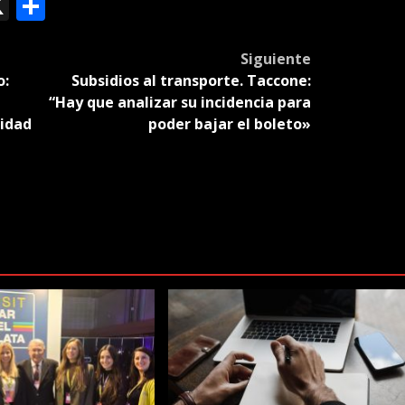
ok
le
mail
X
Compartir
slate
Siguiente
o:
Subsidios al transporte. Taccone:
“Hay que analizar su incidencia para
idad
poder bajar el boleto»