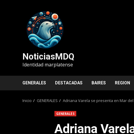
Saltar
al
contenido
NoticiasMDQ
Identidad marplatense
GENERALES
DESTACADAS
BAIRES
REGION
Inicio
GENERALES
Adriana Varela se presenta en Mar del
GENERALES
Adriana Varel