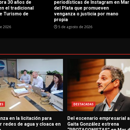
bra 30 años de
periodísticas de Instagram en Mar
en el tradicional
del Plata que promueven
e Turismo de
venganza o justicia por mano
propia
de 2026
5 de agosto de 2026
ES
DESTACADAS
za en la licitación para
Del escenario empresarial al
r redes de agua y cloaca en
Gaita González estrena
o
“PROTAGONISTAS” en Mar de