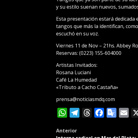
y su estilo suenan nuevos, sumado
Esta presentación estará dedicada e
tangos que más la identifican, como
escuchó en su voz.
Viernes 11 de Nov – 21hs. Abbey Ro
Reservas: (0223) 155-604000
Artistas Invitados:
Rosana Luciani
Café La Humedad
«Tributo a Cacho Castaña»
prensa@noticiasmdq.com
WhatsApp
Telegram
Threads
Facebo
Goog
E
Tran
Post
Anterior
Interna radical en Mar del Plata: