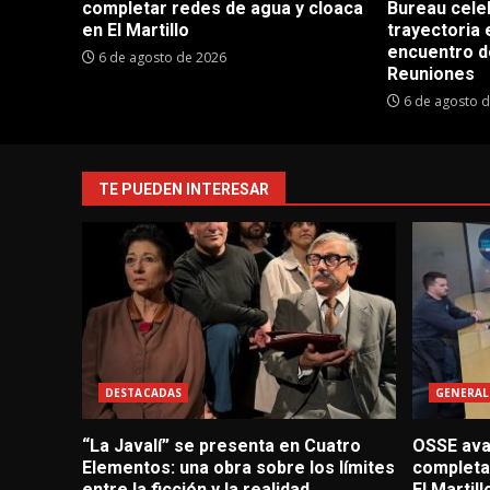
completar redes de agua y cloaca
Bureau cele
en El Martillo
trayectoria 
encuentro d
6 de agosto de 2026
Reuniones
6 de agosto 
TE PUEDEN INTERESAR
DESTACADAS
GENERAL
“La Javalí” se presenta en Cuatro
OSSE avan
Elementos: una obra sobre los límites
completa
entre la ficción y la realidad
El Martill