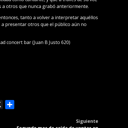
s a otros que nunca grabó anteriormente.
ntonces, tanto a volver a interpretar aquéllos
 a presentar otros que el público aún no
ad concert bar (Juan B Justo 620)
ok
le
mail
X
Compartir
slate
Siguiente
Segundo mes de caída de ventas en