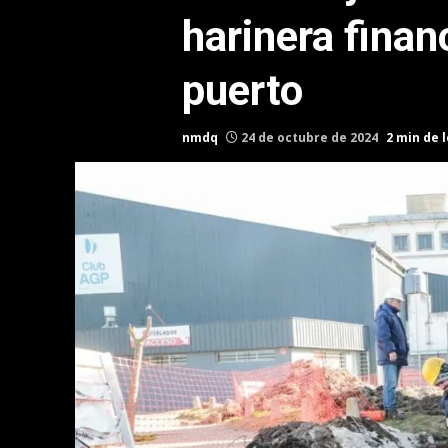
harinera finan
puerto
nmdq
24 de octubre de 2024
2 min de 