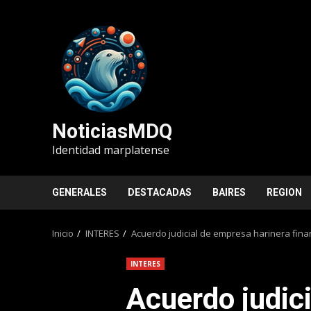
Saltar
al
contenido
NoticiasMDQ
Identidad marplatense
GENERALES
DESTACADAS
BAIRES
REGION
Inicio
INTERES
Acuerdo judicial de empresa harinera finan
INTERES
Acuerdo judic