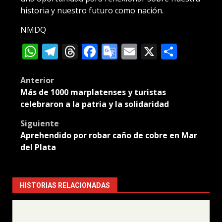
historia y nuestro futuro como nación.
NMDQ
WhatsApp
Telegram
Threads
Facebook
Google
Email
X
Compa
Translate
Post
Anterior
Más de 1000 marplatenses y turistas
navigation
celebraron a la patria y la solidaridad
Siguiente
Aprehendido por robar caño de cobre en Mar
del Plata
HISTORIAS RELACIONADAS