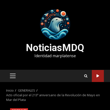
Saltar
al
contenido
NoticiasMDQ
Identidad marplatense
MENÚ
PRINCIPAL
Inicio
GENERALES
Acto oficial por el 213º aniversario de la Revolución de Mayo en
Mar del Plata