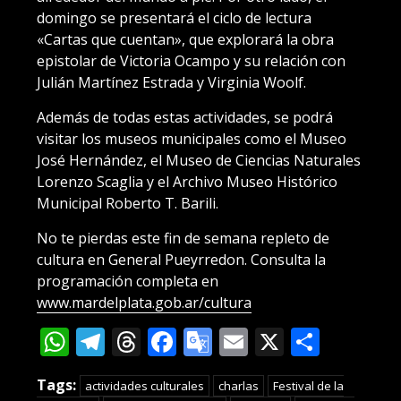
domingo se presentará el ciclo de lectura
«Cartas que cuentan», que explorará la obra
epistolar de Victoria Ocampo y su relación con
Julián Martínez Estrada y Virginia Woolf.
Además de todas estas actividades, se podrá
visitar los museos municipales como el Museo
José Hernández, el Museo de Ciencias Naturales
Lorenzo Scaglia y el Archivo Museo Histórico
Municipal Roberto T. Barili.
No te pierdas este fin de semana repleto de
cultura en General Pueyrredon. Consulta la
programación completa en
www.mardelplata.gob.ar/cultura
WhatsApp
Telegram
Threads
Facebook
Google
Email
X
Compa
Translate
Tags:
actividades culturales
charlas
Festival de la