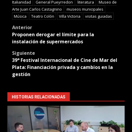
Italianidad
General Pueyrredon
literatura
Museo de
Arte Juan Carlos Castagnino
museos municipales
Música
Teatro Colón
Villa Victoria
visitas guiadas
Post
Anterior
Proponen derogar el límite para la
navigation
instalación de supermercados
Siguiente
39° Festival Internacional de Cine de Mar del
Plata: Financiación privada y cambios en la
gestión
HISTORIAS RELACIONADAS