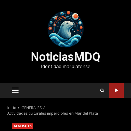
Saltar
al
contenido
NoticiasMDQ
Identidad marplatense
MENÚ
PRINCIPAL
Inicio
GENERALES
Actividades culturales imperdibles en Mar del Plata
GENERALES