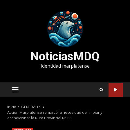
Saltar
al
contenido
NoticiasMDQ
Identidad marplatense
MENÚ
PRINCIPAL
Inicio
GENERALES
Acción Marplatense remarcó la necesidad de limpiar y
acondicionar la Ruta Provincial N° 88