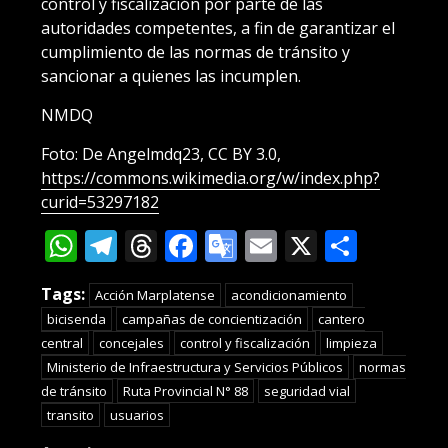
control y fiscalización por parte de las
autoridades competentes, a fin de garantizar el
cumplimiento de las normas de tránsito y
sancionar a quienes las incumplen.
NMDQ
Foto: De Angelmdq23, CC BY 3.0,
https://commons.wikimedia.org/w/index.php?
curid=53297182
WhatsApp
Telegram
Threads
Facebook
Google
Email
X
Compa
Translate
Tags:
Acción Marplatense
acondicionamiento
bicisenda
campañas de concientización
cantero
central
concejales
control y fiscalización
limpieza
Ministerio de Infraestructura y Servicios Públicos
normas
de tránsito
Ruta Provincial N° 88
seguridad vial
transito
usuarios