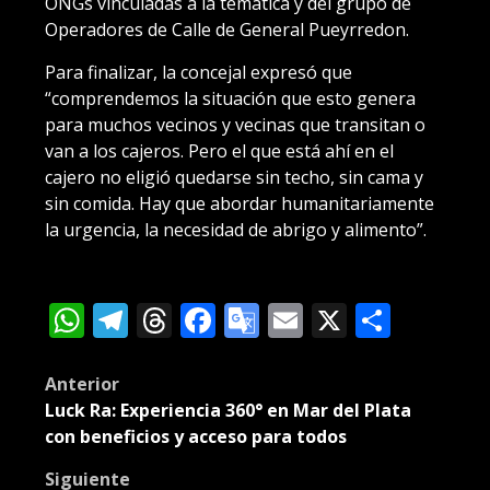
ONGs vinculadas a la temática y del grupo de
Operadores de Calle de General Pueyrredon.
Para finalizar, la concejal expresó que
“comprendemos la situación que esto genera
para muchos vecinos y vecinas que transitan o
van a los cajeros. Pero el que está ahí en el
cajero no eligió quedarse sin techo, sin cama y
sin comida. Hay que abordar humanitariamente
la urgencia, la necesidad de abrigo y alimento”.
WhatsApp
Telegram
Threads
Facebook
Google
Email
X
Compa
Translate
Post
Anterior
Luck Ra: Experiencia 360° en Mar del Plata
navigation
con beneficios y acceso para todos
Siguiente