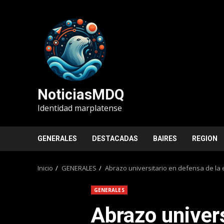
Saltar
al
contenido
NoticiasMDQ
Identidad marplatense
GENERALES
DESTACADAS
BAIRES
REGION
Inicio
GENERALES
Abrazo universitario en defensa de la 
GENERALES
Abrazo univer