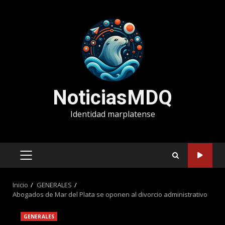
Saltar
al
contenido
NoticiasMDQ
Identidad marplatense
MENÚ
PRINCIPAL
Inicio
GENERALES
Abogados de Mar del Plata se oponen al divorcio administrativo
GENERALES