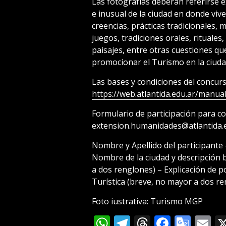
Las fotografías deberán referirse e
e inusual de la ciudad en donde vive
creencias, prácticas tradicionales, 
juegos, tradiciones orales, rituales
paisajes, entre otras cuestiones q
promocionar el Turismo en la ciuda
Las bases y condiciones del concurs
https://web.atlantida.edu.ar/manua
Formulario de participación para co
extension.humanidades@atlantida.e
Nombre y Apellido del participante 
Nombre de la ciudad y descripción 
a dos renglones) – Explicación de p
Turística (breve, no mayor a dos re
Foto iustrativa: Turismo MGP
WhatsApp
Telegram
Threads
Facebo
Goog
E