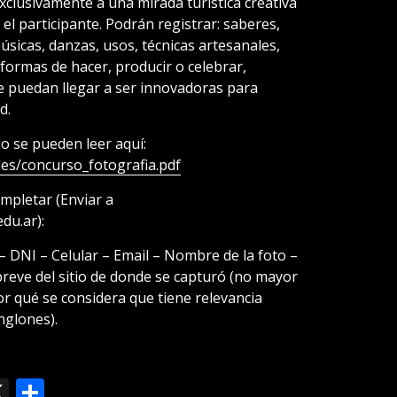
xclusivamente a una mirada turística creativa
 el participante. Podrán registrar: saberes,
músicas, danzas, usos, técnicas artesanales,
, formas de hacer, producir o celebrar,
ue puedan llegar a ser innovadoras para
d.
o se pueden leer aquí:
les/concurso_fotografia.pdf
mpletar (Enviar a
du.ar):
– DNI – Celular – Email – Nombre de la foto –
breve del sitio de donde se capturó (no mayor
or qué se considera que tiene relevancia
nglones).
ok
le
mail
X
Compartir