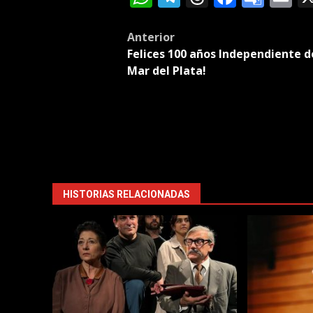
Tran
Post
Anterior
Felices 100 años Independiente d
navigation
Mar del Plata!
HISTORIAS RELACIONADAS