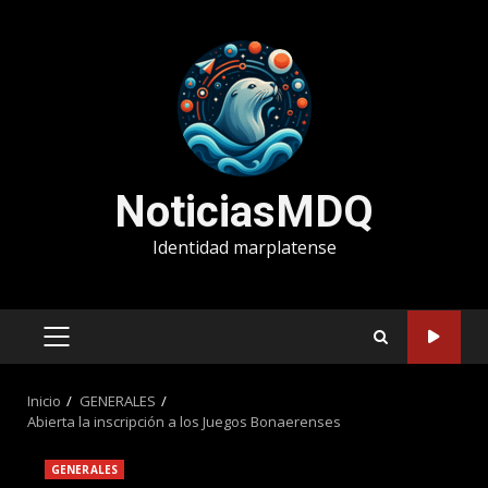
Saltar
al
contenido
NoticiasMDQ
Identidad marplatense
MENÚ
PRINCIPAL
Inicio
GENERALES
Abierta la inscripción a los Juegos Bonaerenses
GENERALES