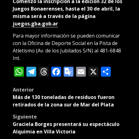
Comenzó la inscripción a la edición 32 de los
Juegos Bonaerenses, hasta el 30 de abril, la
misma será a través de la página
juegos.gba.gob.ar
Para mayor información se pueden comunicar
con la Oficina de Deporte Social en la Pista de
Atletismo (Av. de los Jubilados S/N) al 481-6848
Int.
WhatsApp
Telegram
Threads
Facebook
Google
Email
X
Compa
Translate
Post
Anterior
Más de 130 toneladas de residuos fueron
navigation
retirados de la zona sur de Mar del Plata
Siguiente
Graciela Borges presentará su espectáculo
Alquimia en Villa Victoria