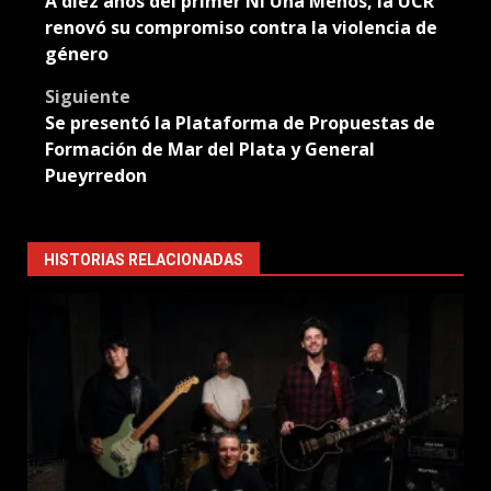
A diez años del primer Ni Una Menos, la UCR
navigation
renovó su compromiso contra la violencia de
género
Siguiente
Se presentó la Plataforma de Propuestas de
Formación de Mar del Plata y General
Pueyrredon
HISTORIAS RELACIONADAS