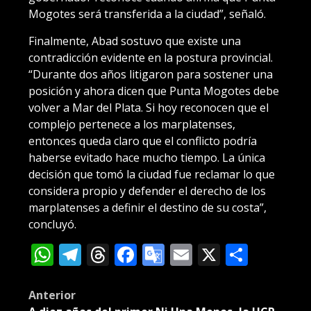
Mogotes será transferida a la ciudad”, señaló.
Finalmente, Abad sostuvo que existe una
contradicción evidente en la postura provincial.
“Durante dos años litigaron para sostener una
posición y ahora dicen que Punta Mogotes debe
volver a Mar del Plata. Si hoy reconocen que el
complejo pertenece a los marplatenses,
entonces queda claro que el conflicto podría
haberse evitado hace mucho tiempo. La única
decisión que tomó la ciudad fue reclamar lo que
considera propio y defender el derecho de los
marplatenses a definir el destino de su costa”,
concluyó.
WhatsApp
Telegram
Threads
Facebook
Google
Email
X
Compa
Translate
Post
Anterior