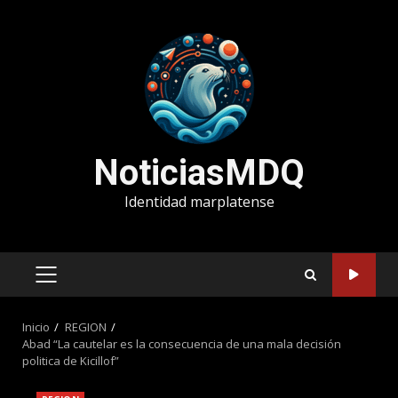
Saltar
al
contenido
NoticiasMDQ
Identidad marplatense
MENÚ
PRINCIPAL
Inicio
REGION
Abad “La cautelar es la consecuencia de una mala decisión
politica de Kicillof”