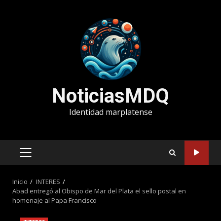
Saltar
al
contenido
NoticiasMDQ
Identidad marplatense
MENÚ
PRINCIPAL
Inicio
INTERES
Abad entregó al Obispo de Mar del Plata el sello postal en
homenaje al Papa Francisco