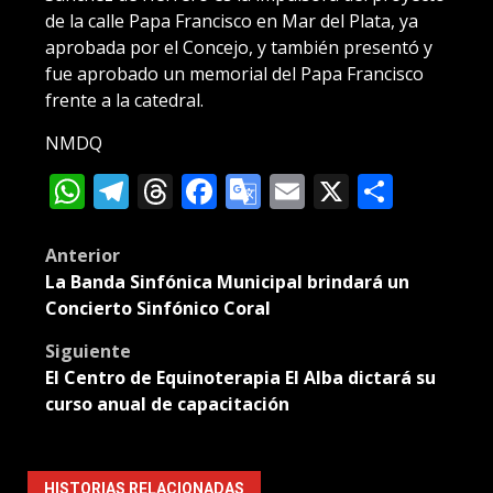
de la calle Papa Francisco en Mar del Plata, ya
aprobada por el Concejo, y también presentó y
fue aprobado un memorial del Papa Francisco
frente a la catedral.
NMDQ
WhatsApp
Telegram
Threads
Facebook
Google
Email
X
Compa
Translate
Post
Anterior
La Banda Sinfónica Municipal brindará un
navigation
Concierto Sinfónico Coral
Siguiente
El Centro de Equinoterapia El Alba dictará su
curso anual de capacitación
HISTORIAS RELACIONADAS